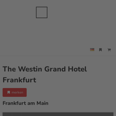
anche
sbranche
Merkzettel
Suche
Menü
The Westin Grand Hotel
Frankfurt
merken
Frankfurt am Main