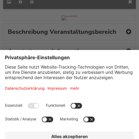
Beschreibung Veranstaltungsbereich
Ausstattung + Information
Adresse
The Westin Grand Hotel Frankfurt
Konrad-Adenauer-Str.7
60313
Frankfurt am Main
Tel.
+49 (0) 69/29 81 71 1
Events.westinfrankfurt@arabella.com
Website »