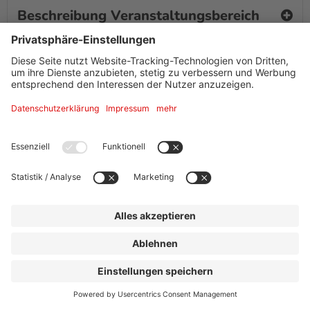
Beschreibung Veranstaltungsbereich
Ausstattung + Information
Adresse
Danzig am Platz
Danziger Platz 12
60313
Frankfurt am Main
Tel.
+49 (0) 69/ 21 99 99 03
info@margarete.eu
Website »
Kontakt
|
Impressum
|
Datenschutz
|
Drucken
powered by Holidu Smart Destination