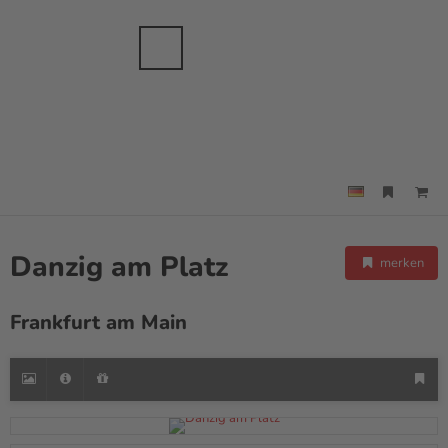
anche
sbranche
Merkzettel
Suche
Menü
Danzig am Platz
merken
Frankfurt am Main