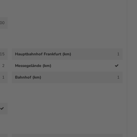
00
15
Hauptbahnhof Frankfurt (km)
1
2
Messegelände (km)
1
Bahnhof (km)
1