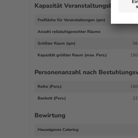
Kapazität Veranstaltungsbereich
Freifläche für Veranstaltungen (qm)
600
Anzahl rollstuhlgerechter Räume
Größter Raum (qm)
56
Kapazität größter Raum (max. Pers.)
150
Personenanzahl nach Bestuhlungsv
Reihe (Pers.)
150
Bankett (Pers.)
22
Bewirtung
Hauseigenes Catering