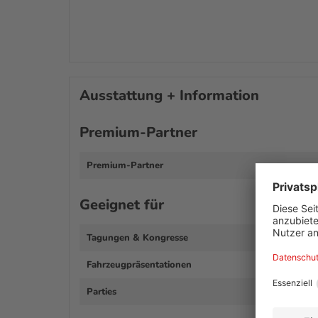
Ausstattung + Information
Premium-Partner
Premium-Partner
Geeignet für
Tagungen & Kongresse
Fahrzeugpräsentationen
Parties