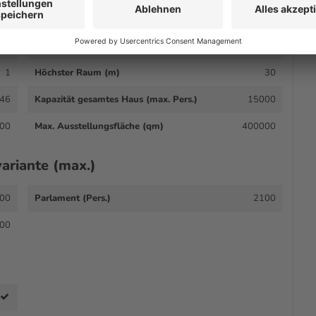
00
Anzahl Räume
4
1
Höchster Raum (m)
30
46
Kapazität gesamtes Haus (max. Pers.)
15000
00
Max. Ausstellungsfläche (qm)
400000
ariante (max.)
00
Parlament (Pers.)
2100
00