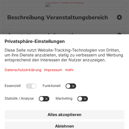
Beschreibung Veranstaltungsbereich
Ausstattung + Information
Adresse
Dom Hotel Limburg
Grabenstr. 57
65549
Limburg
Tel.
+49 (0) 6431/90 10
info@domhotellimburg.de
Website »
Hotelinformation