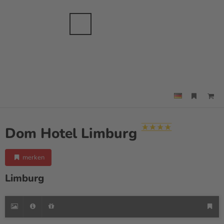
anche
sbranche
Merkzettel
Suche
Menü
Dom Hotel Limburg
merken
Limburg