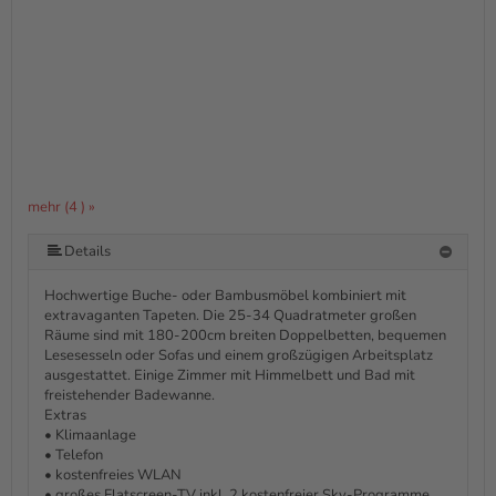
mehr (4 ) »
Details
Hochwertige Buche- oder Bambusmöbel kombiniert mit
extravaganten Tapeten. Die 25-34 Quadratmeter großen
Räume sind mit 180-200cm breiten Doppelbetten, bequemen
Lesesesseln oder Sofas und einem großzügigen Arbeitsplatz
ausgestattet. Einige Zimmer mit Himmelbett und Bad mit
freistehender Badewanne.
Extras
• Klimaanlage
• Telefon
• kostenfreies WLAN
• großes Flatscreen-TV inkl. 2 kostenfreier Sky-Programme