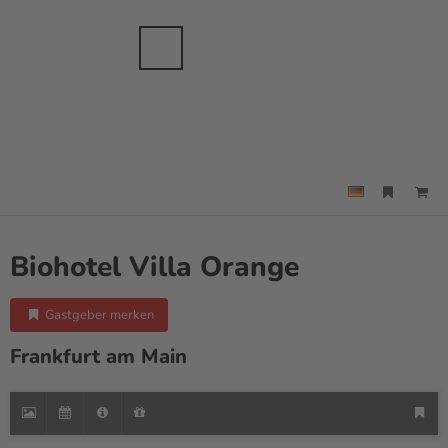
anche
sbranche
Merkzettel
Suche
Menü
Biohotel Villa Orange
Gastgeber merken
Frankfurt am Main