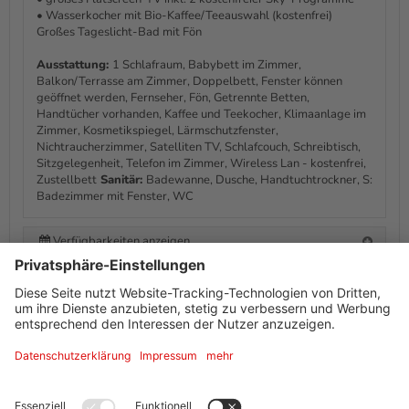
• Wasserkocher mit Bio-Kaffee/Teeauswahl (kostenfrei)
Großes Tageslicht-Bad mit Fön
Ausstattung:
1 Schlafraum, Babybett im Zimmer,
Balkon/Terrasse am Zimmer, Doppelbett, Fenster können
geöffnet werden, Fernseher, Fön, Getrennte Betten,
Handtücher vorhanden, Kaffee und Teekocher, Klimaanlage im
Zimmer, Kosmetikspiegel, Lärmschutzfenster,
Nichtraucherzimmer, Satelliten TV, Schlafcouch, Schreibtisch,
Sitzgelegenheit, Telefon im Zimmer, Wireless Lan - kostenfrei,
Zustellbett
Sanitär:
Badewanne, Dusche, Handtuchtrockner, S:
Badezimmer mit Fenster, WC
Verfügbarkeiten anzeigen
Informationen von Ihrem Gastgeber
Ausstattung + Information