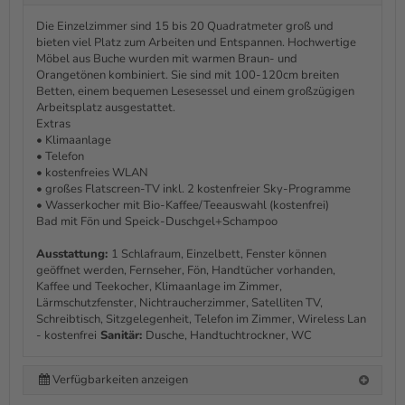
Die Einzelzimmer sind 15 bis 20 Quadratmeter groß und
bieten viel Platz zum Arbeiten und Entspannen. Hochwertige
Möbel aus Buche wurden mit warmen Braun- und
Orangetönen kombiniert. Sie sind mit 100-120cm breiten
Betten, einem bequemen Lesesessel und einem großzügigen
Arbeitsplatz ausgestattet.
Extras
• Klimaanlage
• Telefon
• kostenfreies WLAN
• großes Flatscreen-TV inkl. 2 kostenfreier Sky-Programme
• Wasserkocher mit Bio-Kaffee/Teeauswahl (kostenfrei)
Bad mit Fön und Speick-Duschgel+Schampoo
Ausstattung:
1 Schlafraum, Einzelbett, Fenster können
geöffnet werden, Fernseher, Fön, Handtücher vorhanden,
Kaffee und Teekocher, Klimaanlage im Zimmer,
Lärmschutzfenster, Nichtraucherzimmer, Satelliten TV,
Schreibtisch, Sitzgelegenheit, Telefon im Zimmer, Wireless Lan
- kostenfrei
Sanitär:
Dusche, Handtuchtrockner, WC
Verfügbarkeiten anzeigen