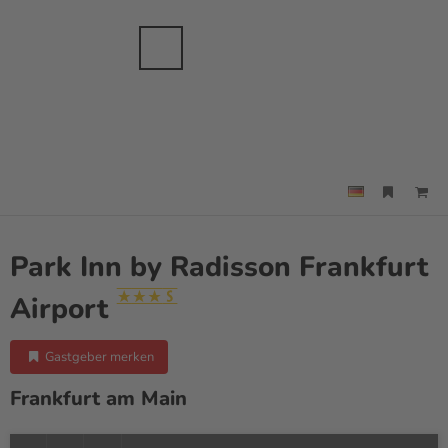
anche
sbranche
Merkzettel
Suche
Menü
Park Inn by Radisson Frankfurt
Airport
Gastgeber merken
Frankfurt am Main