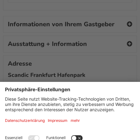
Informationen von Ihrem Gastgeber
Ausstattung + Information
Adresse
Scandic Frankfurt Hafenpark
Eytelweinstraße 1
60314
Frankfurt am Main
Social Media
Facebook
Instagram
Twitter