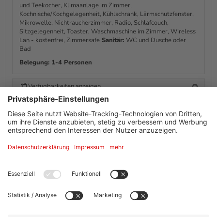
und Teekocher, Klimaanlage im Zimmer,
Kochnische/Kochgelegenheit, Kühlschrank, Lärmschutzfenster,
Mikrowelle, Nichtraucherzimmer, Radio, Schlafcouch,
Sitzgelegenheit, Toaster, Waschmaschine im Zimmer, Wireless
Lan - kostenfrei, Zimmersafe
Sanitär:
WC und Dusche oder
Bad
Belegung: 1-4 Personen
Verfügbarkeiten anzeigen
Informationen von Ihrem Gastgeber
Ausstattung + Information
Adresse
Staycity Frankfurt Airport