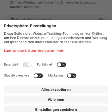
Zimmer, Wireless Lan - kostenfrei, Zimmersafe, Zustellbett
Sanitär:
Dusche, WC
Verfügbarkeiten anzeigen
Informationen von Ihrem Gastgeber
Ausstattung + Information
Adresse
Motel Frankfurt
Eschersheimer Landstr. 204
60320
Frankfurt am Main
Kontakt
|
Impressum
|
Datenschutz
|
Drucken