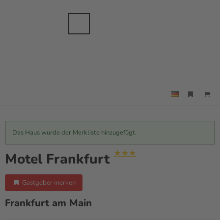
anche
sbranche
Merkzettel
Suche
Menü
Das Haus wurde der Merkliste hinzugefügt.
Motel Frankfurt
Gastgeber merken
Frankfurt am Main