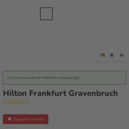
anche
sbranche
Merkzettel
Suche
Menü
Das Haus wurde der Merkliste hinzugefügt.
Hilton Frankfurt Gravenbruch
Gastgeber merken