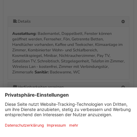
Details
Ausstattung:
Bademantel, Doppelbett, Fenster können
geöffnet werden, Fernseher, Fön, Getrennte Betten,
Handtücher vorhanden, Kaffee und Teekocher, Klimaanlage im
Zimmer, Kombinierter Wohn- und Schlafbereich,
Kosmetikspiegel, Minibar, Nichtraucherzimmer, Pay TV,
Satelliten TV, Schreibtisch, Sitzgelegenheit, Telefon im Zimmer,
Wireless Lan - kostenfrei, Zimmer mit Verbindungstür,
Zimmersafe
Sanitär:
Badewanne, WC
Verfügbarkeiten anzeigen
Informationen von Ihrem Gastgeber
Ausstattung + Information