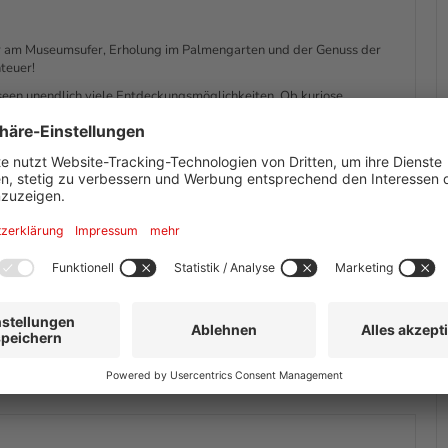
tur am Museumsufer, Erholung im Palmengarten und der Genuss der
teuer!
seen unendlich viele Entdeckungsmöglichkeiten. Ob kuriose
blicke – hier findest du alles! Lass dich von der einzigartigen
chichte und Kultur Frankfurts.
hn dich zurück und lasse die Skyline während einer Schifffahrt auf
ommen! Kehre in ein traditionelles Frankfurter Lokal ein und lasse dich
nd die Uhrzeit für dein Essen an und wir reservieren einen
n. Geöffnet sind das Goethe-Haus / Deutsches Romantik-Museum,
 für Stadtgeschichte, das Senckenberg Naturmuseum und das
hrten werden zwischen Mitte Oktober und Mitte März NICHT täglich