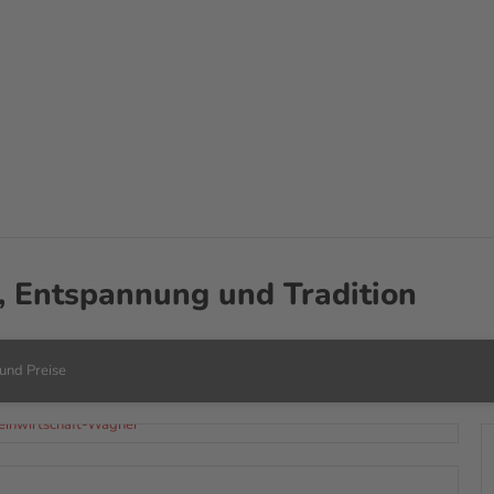
s
Services
Merkzettel
Suche
r, Entspannung und Tradition
und Preise