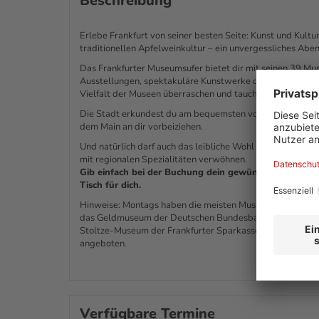
Beschreibung
Erlebe Frankfurt von seiner besten Seite: Kunst und Kul
traditionellen Apfelweinkultur – ein unvergessliches Aben
Das Frankfurter Museumsufer bietet dir mit seinen 39 Mu
Ausstellungen, spektakuläre Kunstwerke oder spannende Ein
Vielfalt der Museen überraschen und tauche ein in die Ges
Die Stadt erkundest du am bequemsten vom Wasser aus. Le
dem Main an dir vorbeiziehen.
Und natürlich darf auch das leibliche Wohl nicht zu kurz k
mit regionalen Spezialitäten verwöhnen.
Gib einfach bei der Buchung dein gewünschtes Datum u
Tisch für dich.
Hinweise: Montags haben die meisten Museen geschlosse
das Geldmuseum der Deutschen Bundesbank, das Institut
Stoltze-Museum der Frankfurter Sparkasse. Die Schifffa
angeboten.
Verfügbare Termine