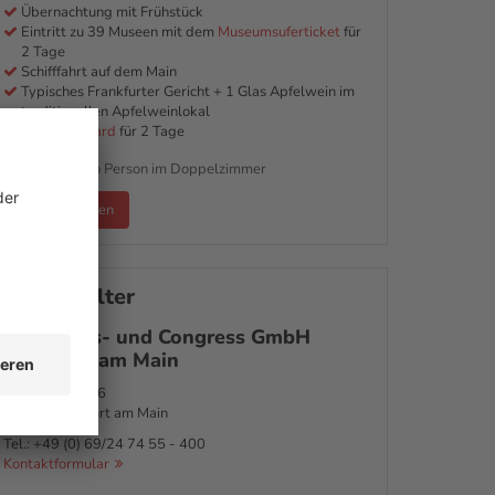
Übernachtung mit Frühstück
Eintritt zu 39 Museen mit dem
Museumsuferticket
für
2 Tage
Schifffahrt auf dem Main
Typisches Frankfurter Gericht + 1 Glas Apfelwein im
traditionellen Apfelweinlokal
Frankfurt Card
für 2 Tage
149 €
ab
pro Person im Doppelzimmer
Termin wählen
Veranstalter
Tourismus- und Congress GmbH
Frankfurt am Main
Kaiserstraße 56
60329
Frankfurt am Main
Tel.:
+49 (0) 69/24 74 55 - 400
Kontaktformular