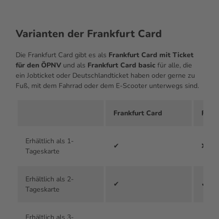
Varianten der Frankfurt Card
Die Frankfurt
Card
gibt es als
Frankfurt
Card
mit Ticket
für den ÖPNV
und als
Frankfurt
Card basic
für alle, die
ein Job
ticket
oder Deutschland
ticket
haben oder gerne zu
Fuß, mit dem Fahrrad oder dem E-
Scooter
unterwegs sind.
Frankfurt Card
Frank
Erhältlich als 1-
✔
❌
Tageskarte
Erhältlich als 2-
✔
✔
Tageskarte
Erhältlich als 3-