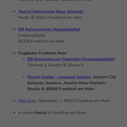
s
s
Tourist Information Neue Altstadt
e
Markt 10, 60311 Frankfurt am Main
'
ö
DB Reisezentrum Hauptbahnhof
f
Empfangshalle
f
60329 Frankfurt am Main
n
e
Flughafen Frankfurt Main
n
DB Reisezentrum Flughafen Regionalbahnhof
Terminal
1, Bereich B, Ebene 0
Tourist Center - Luggage Gallery
, Airport City
Gateway Gardens
, Amelia-Mary-Earhart-
Straße 8, 60549 Frankfurt am Main
Alte Oper
, Opernplatz 1, 60313 Frankfurt am Main
in vielen
Hotels
in Frankfurt am Main