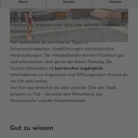
Direkt am Dom begrüßt dich Frankfurts neue Tourist-
Route
Anrufen
Website
Information.
© Petra Winter |
CC0
© Petra Winter |
CC0
Sie liegt im Herzen der Stadt – ideal, um deinen Besuch in
Frankfurt zu beginnen oder dich über aktuelle Angebote zu
informieren.
Hier bekommst du persönliche Tipps zu
© Petra Winter |
CC0
Sehenswürdigkeiten, Stadtführungen und kulturellen
Veranstaltungen. Die Mitarbeitenden kennen Frankfurt gut
und unterstützen dich gerne bei deiner Planung. Die
Tourist-Information ist
barrierefrei zugänglich
.
Informationen zu Angeboten und Öffnungszeiten findest du
vor Ort oder online.
Von hier aus erreichst du viele zentrale Orte der Stadt
bequem zu Fuß – darunter den Römerberg, das
Museumsufer und die Mainpromenade.
Gut zu wissen