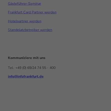
Gästeführer-Seminar
Frankfurt Card Partner werden
Hotelpartner werden
Standplatzbetreiber werden
Kommuniziere mit uns
Tel.: +49 (0) 69/24 74 55 - 400
info@infofrankfurt.de
F
x
Y
I
L
a
o
n
i
c
u
s
n
e
t
t
k
b
u
a
e
o
b
g
d
o
e
r
I