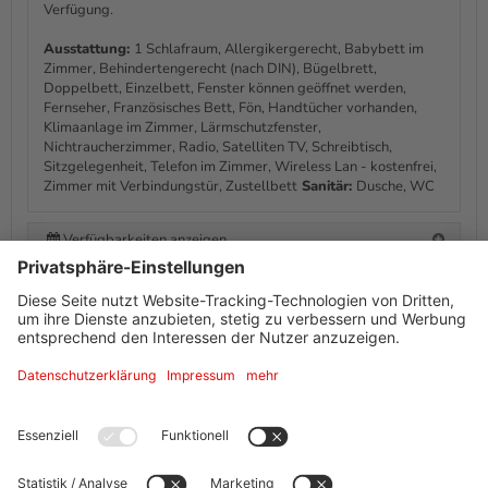
Verfügung.
Ausstattung:
1 Schlafraum, Allergikergerecht, Babybett im
Zimmer, Behindertengerecht (nach DIN), Bügelbrett,
Doppelbett, Einzelbett, Fenster können geöffnet werden,
Fernseher, Französisches Bett, Fön, Handtücher vorhanden,
Klimaanlage im Zimmer, Lärmschutzfenster,
Nichtraucherzimmer, Radio, Satelliten TV, Schreibtisch,
Sitzgelegenheit, Telefon im Zimmer, Wireless Lan - kostenfrei,
Zimmer mit Verbindungstür, Zustellbett
Sanitär:
Dusche, WC
Verfügbarkeiten anzeigen
Informationen von Ihrem Gastgeber
Ausstattung + Information
Adresse