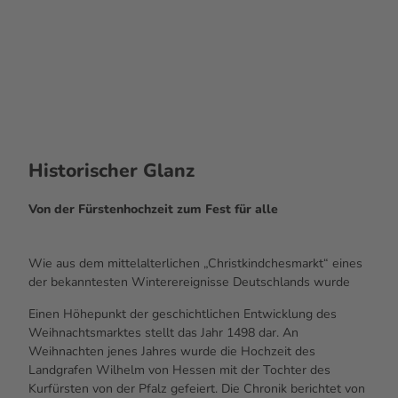
Auf Anfrage ab 15 Personen buchbar
© #vi
sitfra
Weihnachtliche Kurzreise nach
nkfur
t, Hol
ger Ul
Frankfurt
lman
n
Pauschalangebot - ab 108 € pro Person im Doppelzimmer
Historischer Glanz
Von der Fürstenhochzeit zum Fest für alle
Wie aus dem mittelalterlichen „Christkindchesmarkt“ eines
der bekanntesten Winterereignisse Deutschlands wurde
Einen Höhepunkt der geschichtlichen Entwicklung des
Weihnachtsmarktes stellt das Jahr 1498 dar. An
Weihnachten jenes Jahres wurde die Hochzeit des
Landgrafen Wilhelm von Hessen mit der Tochter des
Kurfürsten von der Pfalz gefeiert. Die Chronik berichtet von