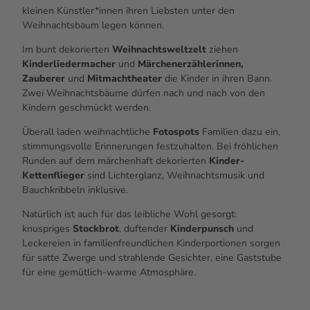
kleinen Künstler*innen ihren Liebsten unter den
Weihnachtsbaum legen können.
Im bunt dekorierten
Weihnachtsweltzelt
ziehen
Kinderliedermacher
und
Märchenerzählerinnen,
Zauberer
und
Mitmachtheater
die Kinder in ihren Bann.
Zwei Weihnachtsbäume dürfen nach und nach von den
Kindern geschmückt werden.
Überall laden weihnachtliche
Fotospots
Familien dazu ein,
stimmungsvolle Erinnerungen festzuhalten. Bei fröhlichen
Runden auf dem märchenhaft dekorierten
Kinder-
Kettenflieger
sind Lichterglanz, Weihnachtsmusik und
Bauchkribbeln inklusive.
Natürlich ist auch für das leibliche Wohl gesorgt:
knuspriges
Stockbrot
, duftender
Kinderpunsch
und
Leckereien in familienfreundlichen Kinderportionen sorgen
für satte Zwerge und strahlende Gesichter, eine Gaststube
für eine gemütlich-warme Atmosphäre.