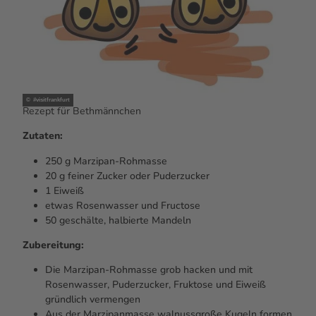
d
e
o
a
b
s
p
© #visitfrankfurt
Rezept für Bethmännchen
i
e
Zutaten:
l
250 g Marzipan-Rohmasse
e
20 g feiner Zucker oder Puderzucker
n
1 Eiweiß
etwas Rosenwasser und Fructose
50 geschälte, halbierte Mandeln
Zubereitung:
Die Marzipan-Rohmasse grob hacken und mit
Rosenwasser, Puderzucker, Fruktose und Eiweiß
gründlich vermengen
Aus der Marzipanmasse walnussgroße Kugeln formen