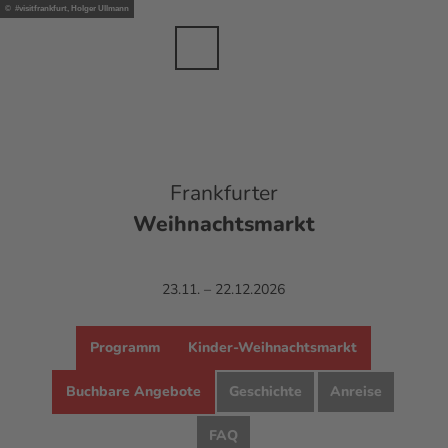
anche
Z
© #visitfrankfurt, Holger Ullmann
sbranche
u
m
Merkzettel
Suche
Menü
DE
I
n
h
a
l
t
Frankfurter
Weihnachtsmarkt
23.11. – 22.12.2026
Programm
Kinder-Weihnachtsmarkt
Buchbare Angebote
Geschichte
Anreise
FAQ