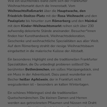
Wie ein leuchtendes Band zieht sich der Frankfurter
Weihnachtsmarkt durch die Innenstadt. Vom
WeihnachtsRoßmarkt
über die
Hauptwache, den
Friedrich-Stoltze-Platz
mit der
Rosa Weihnacht
und den
Paulsplatz
bis hinunter zum
Römerberg
und den
Mainkai
mit dem
Kinder-Weihnachtsmarkt
reihen sich über 230
aufwendig dekorierte Stände aneinander. Besucher*innen
finden hier Kunsthandwerk, Weihnachtsdekoration,
Geschenke und weihnachtliche Spezialitäten aus aller Welt.
Auf dem Römerberg strahlt der riesige Weihnachtsbaum
eingebettet in die malerische Kulisse der Altstadt.
Ein besonderes
Highlight
sind die traditionellen Frankfurter
Spezialitäten, die Du unbedingt probieren solltest! Die
berühmten
Bethmännchen
, ein süßes Marzipangebäck, sind
ein Muss in der Adventszeit. Dazu passt wunderbar ein
Becher
heißer Apfelwein
, der in Frankfurt nicht
wegzudenken ist – besonders an kalten Wintertagen.
Ein schönes Mitbringsel sind die traditionellen
Quetschemännchen. Die kleinen Damen und Herren
werden aus getrockneten Pflaumen und Nüssen mit Draht