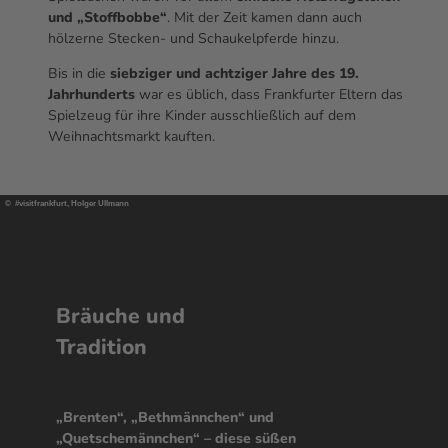
und „Stoffbobbe“
. Mit der Zeit kamen dann auch
hölzerne Stecken- und Schaukelpferde hinzu.
Bis in die
siebziger und achtziger Jahre des 19.
Jahrhunderts
war es üblich, dass Frankfurter Eltern das
Spielzeug für ihre Kinder ausschließlich auf dem
Weihnachtsmarkt kauften.
© #visitfrankfurt, Holger Ullmann
Bräuche und
Tradition
„Brenten“, „Bethmännchen“ und
„Quetschemännchen“ – diese süßen