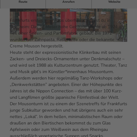
Coole Subkultur: In Frankfurts erstem Hochhaus gibt’s
Route
Anrufen
Website
heute ein japanisches Filmfestival und vieles mehr.
© #visitfrankfurt, plazy, Isabela Pacini |
© #visitfrankfurt, plazy, Isabela Pacini |
CC-BY-SA
CC-BY-SA
Frankfurts erstes Hochhaus überhaupt findest du in
Bornheim: Das 33 Meter hohe Gebäude wurde ab 1924 als
Teil einer Seifen- und Parfümfabrik gebaut. Bis 1972
wurden hier Zahnpasta, Rasierseife oder die bekannte
© #visitfrankfurt, plazy, Isabela Pacini |
CC-BY-SA
Creme Mouson hergestellt.
Heute steht der expressionistische Klinkerbau mit seinen
Zacken- und Dreiecks-Ornamenten unter Denkmalschutz –
und wird seit 1988 als Kulturzentrum genutzt. Theater, Tanz
und Musik gibt’s im Künstler*innenhaus Mousonturm.
Außerdem werden hier regelmäßig Tanz-Workshops oder
„Denkwerkstätten” angeboten. Einer der Höhepunkte des
Jahres ist die Nippon Connection – das mit über 100 Kurz-
und Langfilmen größte japanische Filmfestival der Welt.
Der Mousonturm ist zu einem der Szenetreffs für Frankfurts
junge Subkultur geworden und hat übrigens auch ein sehr
nettes „Lokal”. In dem hellen, minimalistischen Raum oder
draußen an den Biertischen bekommst du zum Glas
Apfelwein oder zum Weißwein aus dem Rheingau
ausschließlich vegetarische Suppen und Snacks.