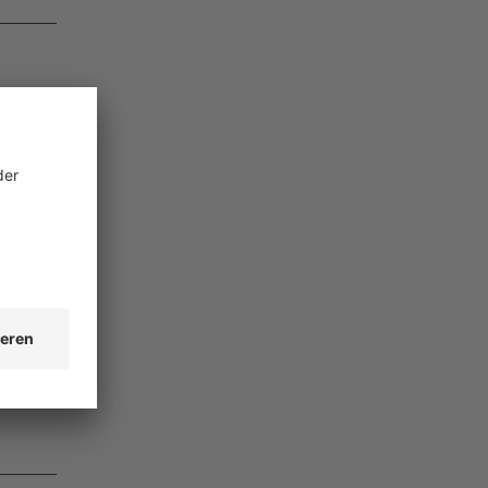
furt
 in