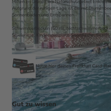
Mitten im Grünen am Naturschutzgebiet Enkheime
Aufgrund der ruhigen Lage ist die mit Blumenbe
Sonnenbaden und Entspannen.
Schwimmerbecken (50 m), Nichtschwimmerbecken
Spielwiese, Kinderspielplatz, Sportfläche, Beachv
Nutze hier deinen Frankfurt Card-Rab
Gut zu wissen