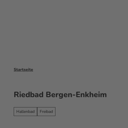
Z
u
Erleben
Buchen
Frankfurt Tipp
m
I
n
h
a
l
t
Startseite
Riedbad Bergen-Enkheim
Hallenbad
Freibad