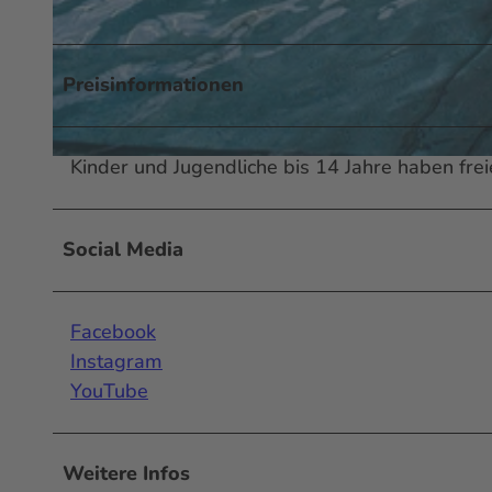
© BäderBetriebe Frankfurt GmbH
Preisinformationen
Kinder und Jugendliche bis 14 Jahre haben freie
© BäderBetriebe Frankfurt GmbH
Social Media
Facebook
Instagram
YouTube
Weitere Infos