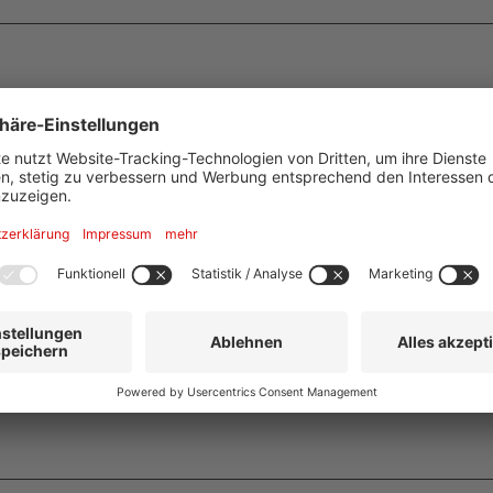
ich als Tageskarte und 2-Tageskarte für Fahrten in Frank
0 % auf Rundgänge, Rundfahrten, Museumseintritte und
 können Frankfurt-Besucher ihren Aufenthalt bequemer
en und dabei die vielfältigen kulturellen Angebote zum