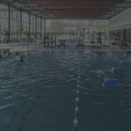
r Ried liegt das beheizte Freibad in Bergen-Enkheim.
eten geschmückte Liegewiese ein idealer Ort zum
, Planschbecken, Sprungbecken (5 m-Turm), Liegewie
olleyball, Sauna (gegen Aufpreis).
att!