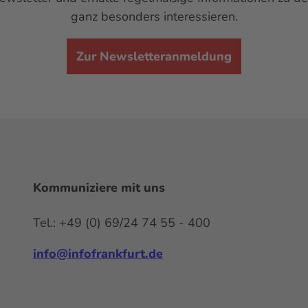
ganz besonders interessieren.
Zur Newsletteranmeldung
Kommuniziere mit uns
Tel.: +49 (0) 69/24 74 55 - 400
info@infofrankfurt.de
F
x
Y
I
L
a
o
n
i