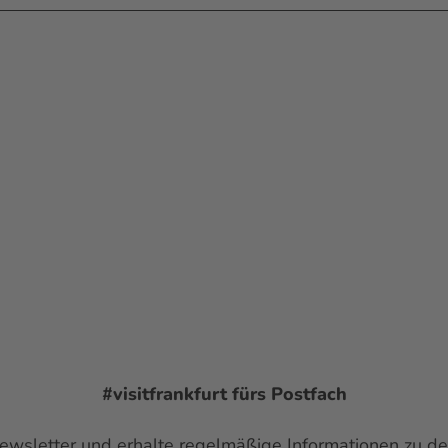
#visitfrankfurt
fürs Postfach
 Newsletter und erhalte regelmäßige Informationen zu d