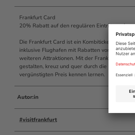
Frankfurt Card
20% Rabatt auf den regulären Eintrittspreis
Die Frankfurt Card ist ein Kombiticket, erhältl
inklusive Flughafen mit Rabatten von bis zu 5
weiteren Attraktionen. Mit der Frankfurt Card
gestalten, kreuz und quer durch die Stadt fahr
vergünstigten Preis kennen lernen.
Autor:in
#visitfrankfurt