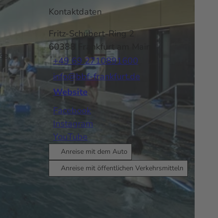
Kontaktdaten
Fritz-Schubert-Ring 2
60388
Frankfurt am Main
se,
+49 69 2710891600
info@bbf-frankfurt.de
Website
Facebook
Instagram
YouTube
Anreise mit dem Auto
Anreise mit öffentlichen Verkehrsmitteln