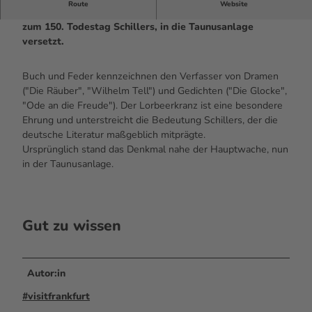
Route
Website
Am 9. Mai 1864 aufgestellt und enthüllt. Im Mai 1955,
zum 150. Todestag Schillers, in die Taunusanlage
versetzt.
Buch und Feder kennzeichnen den Verfasser von Dramen
("Die Räuber", "Wilhelm Tell") und Gedichten ("Die Glocke",
"Ode an die Freude"). Der Lorbeerkranz ist eine besondere
Ehrung und unterstreicht die Bedeutung Schillers, der die
deutsche Literatur maßgeblich mitprägte.
Ursprünglich stand das Denkmal nahe der Hauptwache, nun
in der Taunusanlage.
Gut zu wissen
Autor:in
#visitfrankfurt