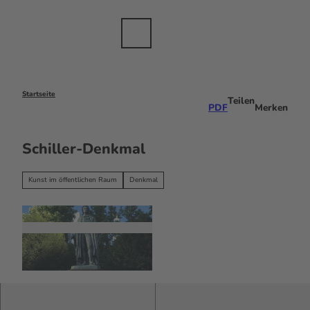
anche
Z
sbranche
u
m
Merkzettel
Suche
Menü
DE
I
n
h
a
Startseite
Teilen
PDF
Merken
l
t
Schiller-Denkmal
Kunst im öffentlichen Raum
Denkmal
© #visitfrankfurt, Petra Winter