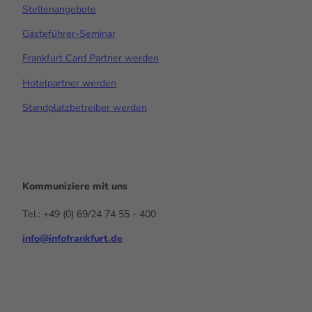
Stellenangebote
Gästeführer-Seminar
Frankfurt Card Partner werden
Hotelpartner werden
Standplatzbetreiber werden
Kommuniziere mit uns
Tel.: +49 (0) 69/24 74 55 - 400
info@infofrankfurt.de
F
x
Y
I
L
a
o
n
i
c
u
s
n
e
t
t
k
b
u
a
e