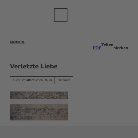
anche
Z
sbranche
u
m
Merkzettel
Suche
Menü
DE
I
n
h
a
Startseite
Teilen
PDF
Merken
l
t
Verletzte Liebe
Kunst im öffentlichen Raum
Denkmal
© #visitfrankfurt