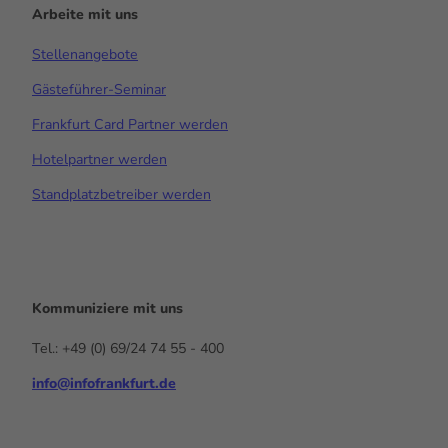
Arbeite mit uns
Stellenangebote
Gästeführer-Seminar
Frankfurt Card Partner werden
Hotelpartner werden
Standplatzbetreiber werden
Kommuniziere mit uns
Tel.: +49 (0) 69/24 74 55 - 400
info@infofrankfurt.de
F
x
Y
I
L
a
o
n
i