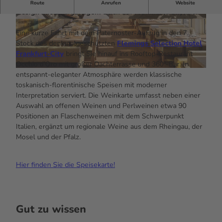
Italienische Regionalküche und Italian-Midcentury-
Route
Anrufen
Website
Design mit einzigartigem Blick auf Frankfurts Skyline.
© Occhio d'Oro
© Occhio d'Oro
Eine kurze Fahrt mit dem Paternoster-Aufzug in den 7.
Stock des denkmalgeschützten
Flemings Selection Hotel
Frankfurt-City
bringt Sie hinauf ins Rooftop-Restaurant
Occhio d’Oro mit großer Dachterrasse und 360°-Bar. In
© Occhio d'Oro
entspannt-eleganter Atmosphäre werden klassische
toskanisch-florentinische Speisen mit moderner
Interpretation serviert. Die Weinkarte umfasst neben einer
Auswahl an offenen Weinen und Perlweinen etwa 90
Positionen an Flaschenweinen mit dem Schwerpunkt
Italien, ergänzt um regionale Weine aus dem Rheingau, der
Mosel und der Pfalz.
Hier finden Sie die Speisekarte!
Gut zu wissen