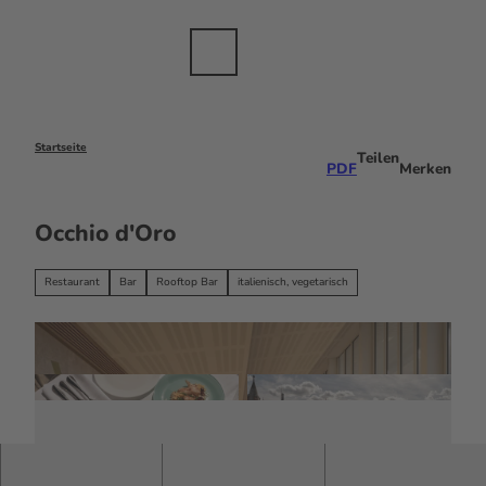
anche
Z
sbranche
u
m
Merkzettel
Suche
Menü
DE
I
n
h
a
Startseite
Teilen
PDF
Merken
l
t
Occhio d'Oro
Restaurant
Bar
Rooftop Bar
italienisch, vegetarisch