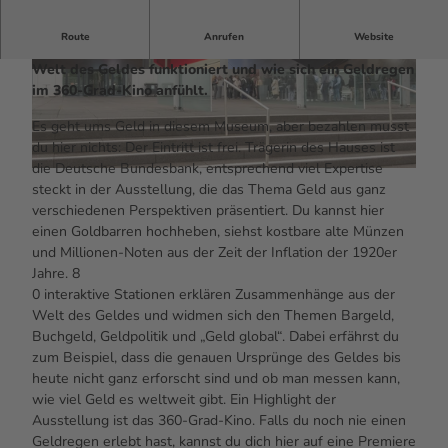
Route
Anrufen
Website
In diesem Museum der Bundesbank erfährst du, wie die
Welt des Geldes funktioniert und wie sich ein Geldregen
© #visitfrankfurt, plazy, Isabela Pacini |
© #visitfrankfurt, plazy, Isabela Pacini |
CC-BY-SA
CC-BY-SA
im 360-Grad-Kino anfühlt.
Es geht ums Geld in diesem Museum, aber bezahlen musst
du hier nichts: Der Eintritt ist frei. Trägerin des Hauses ist
die Deutsche Bundesbank, entsprechend viel Expertise
© #visitfrankfurt, plazy, Isabela Pacini |
CC-BY-SA
steckt in der Ausstellung, die das Thema Geld aus ganz
verschiedenen Perspektiven präsentiert. Du kannst hier
einen Goldbarren hochheben, siehst kostbare alte Münzen
und Millionen-Noten aus der Zeit der Inflation der 1920er
Jahre. 8
0 interaktive Stationen erklären Zusammenhänge aus der
Welt des Geldes und widmen sich den Themen Bargeld,
Buchgeld, Geldpolitik und „Geld global“. Dabei erfährst du
zum Beispiel, dass die genauen Ursprünge des Geldes bis
heute nicht ganz erforscht sind und ob man messen kann,
wie viel Geld es weltweit gibt. Ein Highlight der
Ausstellung ist das 360-Grad-Kino. Falls du noch nie einen
Geldregen erlebt hast, kannst du dich hier auf eine Premiere