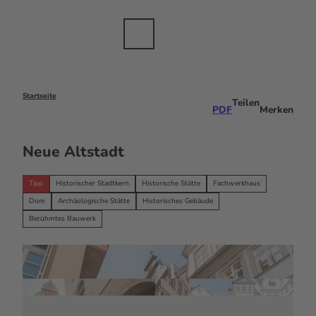
anche
Z
sbranche
u
m
Merkzettel
Suche
Menü
DE
I
n
h
a
Startseite
Teilen
PDF
Merken
l
t
Neue Altstadt
Tipp
Historischer Stadtkern
Historische Stätte
Fachwerkhaus
Dom
Archäologische Stätte
Historisches Gebäude
Berühmtes Bauwerk