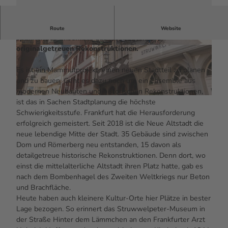
Altstadt neu gemacht: Das Herz der Stadt ist ein
Route
Website
spannendes Ensemble aus Neubauten und
originalgetreuen Rekonstruktionen.
© #visitfrankfurt, plazy, Isabela Pacini |
© #visitfrankfurt, plazy, Isabela Pacini |
CC-BY-SA
CC-BY-SA
Es ist ein Mammutprojekt, einen neuen Stadtteil zu planen
und zu bauen. Geht es dazu noch um ein Ensemble aus
modernen Neubauten und historischen Rekonstruktionen,
© #visitfrankfurt, plazy, Isabela Pacini |
CC-BY-SA
ist das in Sachen Stadtplanung die höchste
Schwierigkeitsstufe. Frankfurt hat die Herausforderung
erfolgreich gemeistert. Seit 2018 ist die Neue Altstadt die
neue lebendige Mitte der Stadt. 35 Gebäude sind zwischen
Dom und Römerberg neu entstanden, 15 davon als
detailgetreue historische Rekonstruktionen. Denn dort, wo
einst die mittelalterliche Altstadt ihren Platz hatte, gab es
nach dem Bombenhagel des Zweiten Weltkriegs nur Beton
und Brachfläche.
Heute haben auch kleinere Kultur-Orte hier Plätze in bester
Lage bezogen. So erinnert das Struwwelpeter-Museum in
der Straße Hinter dem Lämmchen an den Frankfurter Arzt