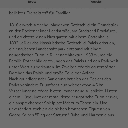
Der Park beherbergte früher das Palais der Familie von
Route
Website
Rothschild und ist heute mit seinem alten Baumbestand
beliebter Freizeittreff für Familien.
1816 erwarb Amschel Mayer von Rothschild ein Grundstück
an der Bockenheimer Landstraße, am Stadtrand Frankfurts,
und errichtete einen Nutzgarten mit einem Gartenhaus.
1832 ließ er das klassizistische Rothschild-Palais erbauen,
ein englischer Landschaftspark entstand mit einem
neugotischen Turm in Ruinenarchitektur. 1938 wurde die
Familie Rothschild gezwungen das Palais und den Park weit
unter Wert zu verkaufen. Im Zweiten Weltkrieg zerstörten
Bomben das Palais und große Teile der Anlage.
Nach grundlegender Sanierung hat sich das Gesicht des
Parks verändert. Er umfasst nun wieder etwa 4,5 ha.
Verschlungene Wege bieten immer neue Ausblicke. Hinter
einem Hügel lugt der restaurierte neugotische Turm hervor,
ein ansprechender Spielplatz lädt zum Toben ein. Und
unverändert strahlen die sieben bronzenen Figuren von
Georg Kolbes "Ring der Statuen" Ruhe und Harmonie aus.