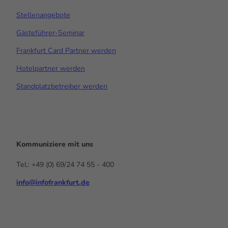
Stellenangebote
Gästeführer-Seminar
Frankfurt Card Partner werden
Hotelpartner werden
Standplatzbetreiber werden
Kommuniziere mit uns
Tel.: +49 (0) 69/24 74 55 - 400
info@infofrankfurt.de
F
x
Y
I
L
a
o
n
i
c
u
s
n
e
t
t
k