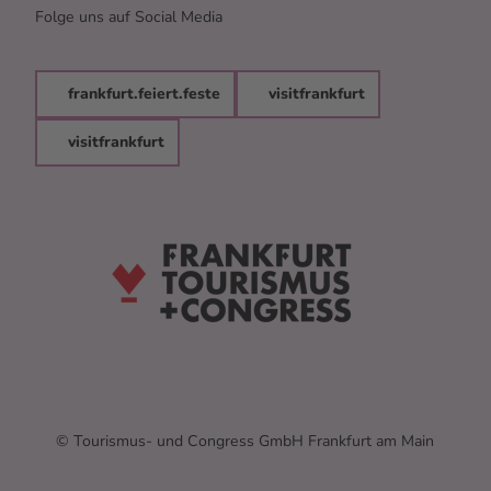
Folge uns auf Social Media
e
u
m
i
frankfurt.feiert.feste
visitfrankfurt
m
B
visitfrankfurt
o
l
o
n
g
a
r
o
p
a
l
a
s
© Tourismus- und Congress GmbH Frankfurt am Main
t
"