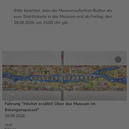
Bitte beachtet, dass der Museumsuferfest-
Button
als
eure Eintrittskarte in das Museum erst ab Freitag, den
28.08.2026, um 15:00 Uhr gilt.
D
e
'Führ
t
erzäh
Muse
a
Bolon
i
zur M
l
hinzu
s
e
i
Führung "Höchst erzählt! Über das Museum im
Jens Gerber |
CC-BY
t
Bolongaropalast"
e
28.08.2026
'
15:00
F
Führung