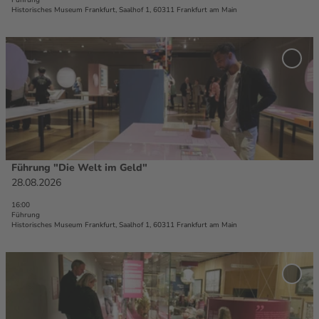
ü
Historisches Museum Frankfurt, Saalhof 1, 60311 Frankfurt am Main
h
r
D
u
e
'Führ
n
t
"Die 
g
im Ge
a
zur
"
i
Merkl
H
l
hinzu
ö
s
c
e
h
i
Führung "Die Welt im Geld"
Stefanie Kösling |
CC-BY
s
t
28.08.2026
t
e
e
16:00
'
Führung
r
F
Historisches Museum Frankfurt, Saalhof 1, 60311 Frankfurt am Main
z
ü
ä
h
D
h
r
e
l
'Führ
u
t
"100 
t
n
Frank
a
!
zur
g