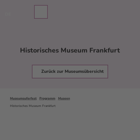
Z
u
Merkzettel
Suche
Menü
DE
m
I
n
h
a
Historisches Museum Frankfurt
l
t
Zurück zur Museumsübersicht
Museumsuferfest
Programm
Museen
Historisches Museum Frankfurt