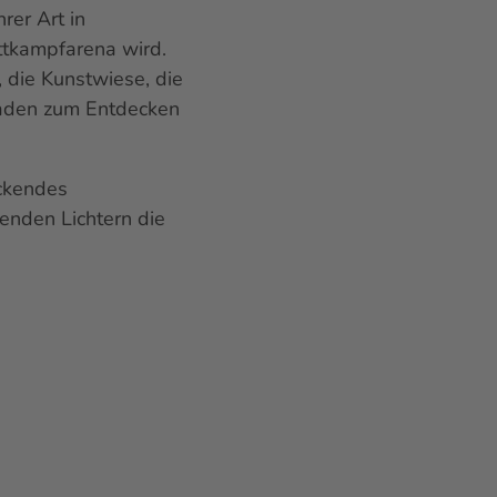
rer Art in
ttkampfarena wird.
 die Kunstwiese, die
laden zum Entdecken
uckendes
enden Lichtern die