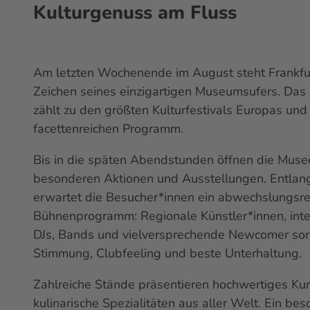
Kulturgenuss am Fluss
Am letzten Wochenende im August steht Frankfu
Zeichen seines einzigartigen Museumsufers. Da
zählt zu den größten Kultur
festivals
Europas und 
facettenreichen Programm.
Bis in die späten Abendstunden öffnen die Musee
besonderen Aktionen und Ausstellungen. Entlang
erwartet die Besucher*innen ein abwechslungsre
Bühnenprogramm: Regionale Künstler*innen, int
DJs
,
Bands
und vielversprechende
Newcomer
so
Stimmung, Clubfeeling und beste Unterhaltung.
Zahlreiche Stände präsentieren hochwertiges K
kulinarische Spezialitäten aus aller Welt. Ein be