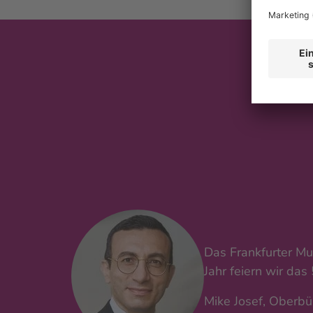
Das Frankfurter Mu
Jahr feiern wir da
Mike Josef, Oberbü