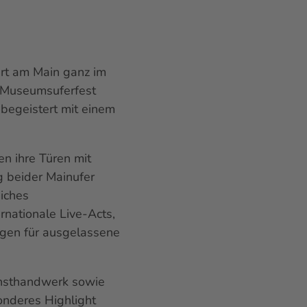
rt am Main ganz im
s Museumsuferfest
begeistert mit einem
n ihre Türen mit
 beider Mainufer
iches
ernationale
Live-Acts
,
rgen für ausgelassene
unsthandwerk sowie
sonderes
Highlight