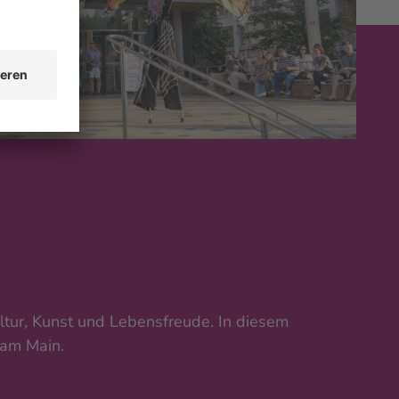
ltur, Kunst und Lebensfreude. In diesem
 am Main.