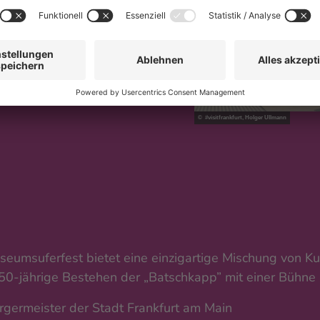
© #visitfrankfurt, Holger Ullmann
seumsuferfest bietet eine einzigartige Mischung von Ku
s 50-jährige Bestehen der „Batschkapp” mit einer Bühne
rgermeister der Stadt Frankfurt am Main