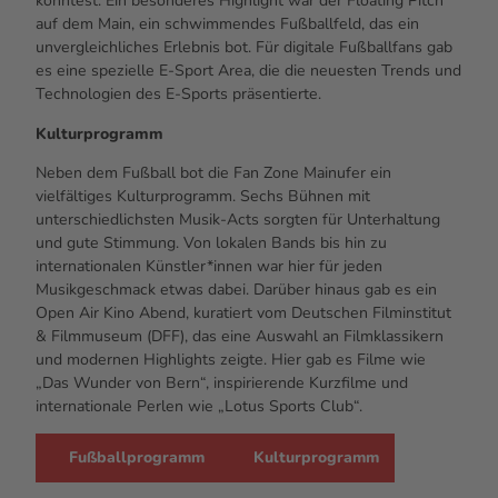
konntest. Ein besonderes
Highlight
war der
Floating Pitch
auf dem Main, ein schwimmendes Fußballfeld, das ein
unvergleichliches Erlebnis bot. Für digitale Fußballfans gab
es eine spezielle
E-Sport Area
, die die neuesten Trends und
Technologien des
E-Sports
präsentierte.
Kulturprogramm
Neben dem Fußball bot die
Fan Zone
Mainufer ein
vielfältiges Kulturprogramm. Sechs Bühnen mit
unterschiedlichsten Musik-
Acts
sorgten für Unterhaltung
und gute Stimmung. Von lokalen
Bands
bis hin zu
internationalen Künstler*innen war hier für jeden
Musikgeschmack etwas dabei. Darüber hinaus gab es ein
Open Air
Kino Abend, kuratiert vom Deutschen Filminstitut
& Filmmuseum (DFF), das eine Auswahl an Filmklassikern
und modernen
Highlights
zeigte. Hier gab es Filme wie
„Das Wunder von Bern“, inspirierende Kurzfilme und
internationale Perlen wie „
Lotus Sports Club
“.
Fußballprogramm
Kulturprogramm