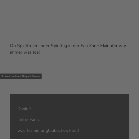
Ob Spielfreier- oder Spieltag in der
Fan Zone
Mainufer
war
immer was los!
© #visitfrankfurt, Holger Ullmann
Danke!
Liebe Fans,
was für ein unglaubliches Fest!