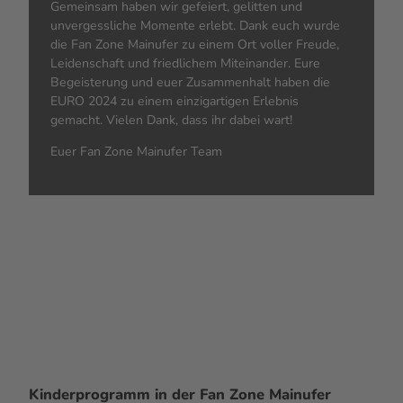
Gemeinsam haben wir gefeiert, gelitten und
unvergessliche Momente erlebt. Dank euch wurde
die Fan Zone Mainufer zu einem Ort voller Freude,
Leidenschaft und friedlichem Miteinander. Eure
Begeisterung und euer Zusammenhalt haben die
EURO 2024 zu einem einzigartigen Erlebnis
gemacht. Vielen Dank, dass ihr dabei wart!
Euer
Fan Zone
Mainufer Team
Kinderprogramm in der
Fan Zone
Mainufer