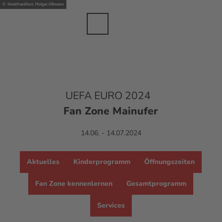
anche
Z
© #visitfrankfurt, Holger Ullmann
sbranche
u
m
Merkzettel
Suche
Menü
DE
I
n
h
a
l
t
UEFA EURO 2024
Fan Zone
Mainufer
14.06. - 14.07.2024
Aktuelles
Kinderprogramm
Öffnungszeiten
Fan Zone kennenlernen
Gesamtprogramm
Services