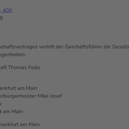
- 400
79
aftsvertrages vertritt der Geschäftsführer die Gesellsc
egenheiten.
haft Thomas Feda
ankfurt am Main
erbürgermeister Mike Josef
a
rt am Main
Frankfurt am Main