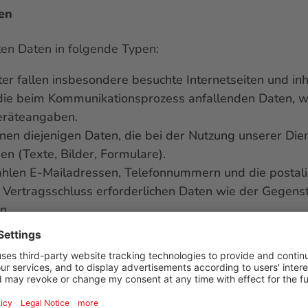
en
eten Daten in folgende Typen:
er fallen insbesondere besuchte Internetseiten und inha
die beim Kommunikationsprozess anfallenden Daten, w
räteangaben.
en diejenigen Daten, die bei der Nutzung unserer Dien
n (Texte, Bilder, Formulare).
hlen E-Mailadressen, Telefonnummern und die postalis
Vertragsschluss erforderlichen Daten wie der Gegens
n.
d die bestehenden Kerndaten wie Namen und Adresse
len etwa der eigene Standort oder der innerhalb einer 
ber Zahlungsmodalitäten.
zogene Daten:
Besondere personenbezogener Daten si
 Herkunft, politische Meinungen, religiöse oder welta