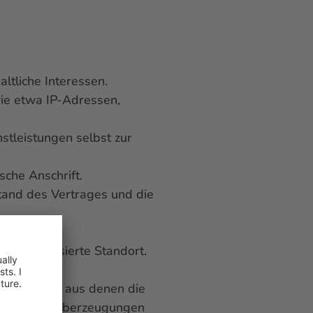
ltliche Interessen.
ie etwa IP-Adressen,
stleistungen selbst zur
che Anschrift.
tand des Vertrages und die
n.
Route anvisierte Standort.
nd Daten, aus denen die
nschauliche Überzeugungen