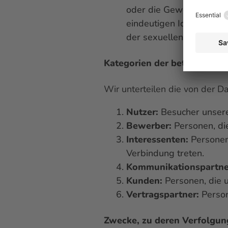
oder die Gewerkschaftsz
eindeutigen Identifizie
der sexuellen Orientieru
Kategorien der betroffenen
Wir unterteilen die von der D
Nutzer:
Besucher unsere
Bewerber:
Personen, di
Interessenten:
Personen,
Verbindung treten.
Kommunikationspartne
Kunden:
Personen, die 
Vertragspartner:
Person
Zwecke, zu deren Verfolgung