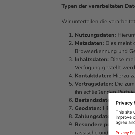
Typen der verarbeiteten Dat
Wir unterteilen die verarbeit
Nutzungsdaten:
Hierunt
Metadaten:
Dies meint 
Browserkennung und Ge
Inhaltsdaten:
Diese mein
Verfügung gestellt werde
Kontaktdaten:
Hierzu zä
Vertragsdaten:
Die zum 
ihn schließenden Parteie
Bestandsdaten:
Das sin
Geodaten:
Hierunter fal
Zahlungsdaten:
Daten ü
Besondere personenbe
rassische und ethnische