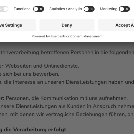
ugehörigkeit hervorgehen, sowie genetischen Daten, b
rung einer natürlichen Person, Gesundheitsdaten oder 
ng.
 Personen
atenverarbeitung betroffenen Personen in die folgenden
r Webseiten und Onlinedienste.
e sich bei uns bewerben.
 die Interesse an unseren Dienstleistungen haben und 
r:
Personen, die Kommunikation mit uns aufnehmen.
unsere Dienstleistungen als Kunden in Anspruch nehme
en, mit denen wir vertragliche Beziehungen führen, oh
 die Verarbeitung erfolgt