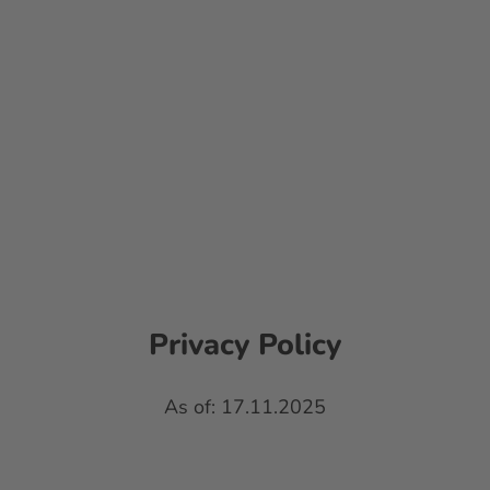
Tips
Services
EN
Bookmark
Search
list
Privacy Policy
As of: 17.11.2025