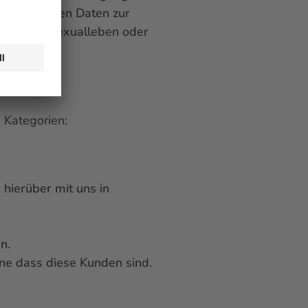
iometrischen Daten zur
Daten zum Sexualleben oder
 Kategorien:
hierüber mit uns in
n.
ne dass diese Kunden sind.